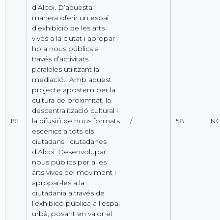
d’Alcoi. D’aquesta
manera oferir un espai
d’exhibició de les arts
vives a la ciutat i apropar-
ho a nous públics a
través d’activitats
paraleles utilitzant la
mediació. Amb aquest
projecte apostem per la
cultura de proximitat, la
descentralització cultural i
191
la difusió de nous formats
/
58
NO
escènics a tots els
ciutadans i ciutadanes
d’Alcoi. Desenvolupar
nous públics per a les
arts vives del moviment i
apropar-les a la
ciutadania a través de
l’exhibicó pública a l’espai
urbà, posant en valor el