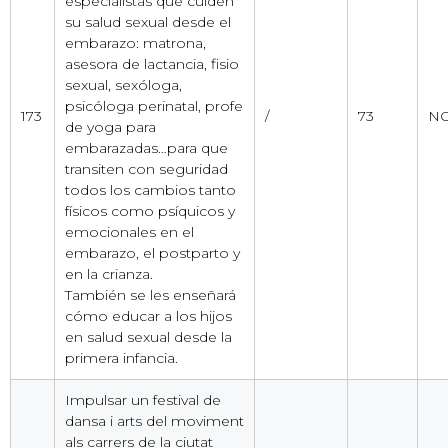
especialistas que cuiden
su salud sexual desde el
embarazo: matrona,
asesora de lactancia, fisio
sexual, sexóloga,
psicóloga perinatal, profe
173
/
73
NO
de yoga para
embarazadas…para que
transiten con seguridad
todos los cambios tanto
físicos como psíquicos y
emocionales en el
embarazo, el postparto y
en la crianza.
También se les enseñará
cómo educar a los hijos
en salud sexual desde la
primera infancia.
Impulsar un festival de
dansa i arts del moviment
als carrers de la ciutat