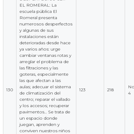
EL ROMERAL: La
escuela pública El
Romeral presenta
numerosos desperfectos
y algunas de sus
instalaciones están
deterioradas desde hace
ya varios años: urge
cambiar ventanas rotas y
arreglar el problema de
las filtraciones y las
goteras, especialmente
las que afectan a las
aulas; adecuar el sistema
No 
130
123
218
de climatización del
4
centro; reparar el vallado
y los accesos; recuperar
pavimentos… Se trata de
un espacio donde
juegan, aprenden y
conviven nuestros niños