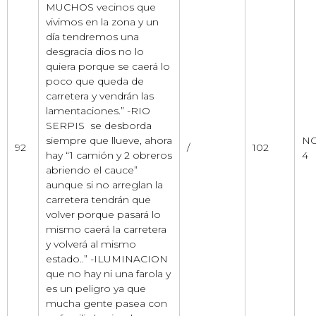
MUCHOS vecinos que
vivimos en la zona y un
día tendremos una
desgracia dios no lo
quiera porque se caerá lo
poco que queda de
carretera y vendrán las
lamentaciones.” -RIO
SERPIS se desborda
siempre que llueve, ahora
NO
92
/
102
hay “1 camión y 2 obreros
4
abriendo el cauce”
aunque si no arreglan la
carretera tendrán que
volver porque pasará lo
mismo caerá la carretera
y volverá al mismo
estado..” -ILUMINACION
que no hay ni una farola y
es un peligro ya que
mucha gente pasea con