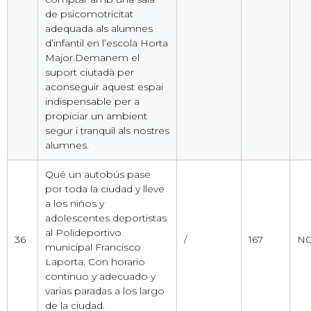
de psicomotricitat
adequada als alumnes
d’infantil en l’escola Horta
Major.Demanem el
suport ciutadà per
aconseguir aquest espai
indispensable per a
propiciar un ambient
segur i tranquil als nostres
alumnes.
Qué un autobús pase
por toda la ciudad y lleve
a los niños y
adolescentes deportistas
al Polideportivo
36
/
167
NO
municipal Francisco
Laporta. Con horario
continuo y adecuado y
varias paradas a los largo
de la ciudad.