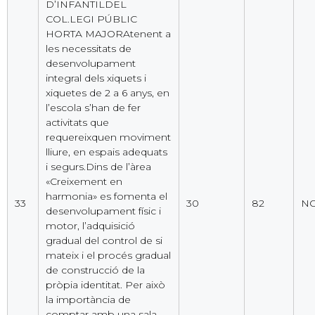
D’INFANTILDEL
COL.LEGI PÚBLIC
HORTA MAJORAtenent a
les necessitats de
desenvolupament
integral dels xiquets i
xiquetes de 2 a 6 anys, en
l’escola s’han de fer
activitats que
requereixquen moviment
lliure, en espais adequats
i segurs.Dins de l’àrea
«Creixement en
harmonia» es fomenta el
33
30
82
NO
desenvolupament físic i
motor, l’adquisició
gradual del control de si
mateix i el procés gradual
de construcció de la
pròpia identitat. Per això
la importància de
comptar amb una sala