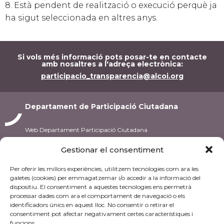
8. Està pendent de realització o execució perquè ja
ha sigut seleccionada en altres anys.
Si vols més informació pots posar-te en contacte
amb nosaltres a l'adreça electrònica:
participacio_transparencia@alcoi.org
Departament de Participació Ciutadana
Web Departament Participació Ciutadana
Gestionar el consentiment
C/ Pintor Casanova, 10
03801 Alcoi
Per oferir les millors experiències, utilitzem tecnologies com ara les
Tel.: 96 553 72 02
galetes (cookies) per emmagatzemar i/o accedir a la informació del
dispositiu. El consentiment a aquestes tecnologies ens permetrà
De dilluns a divendres
processar dades com ara el comportament de navegació o els
de 10 a 14h.
identificadors únics en aquest lloc. No consentir o retirar el
consentiment pot afectar negativament certes característiques i
funcions.