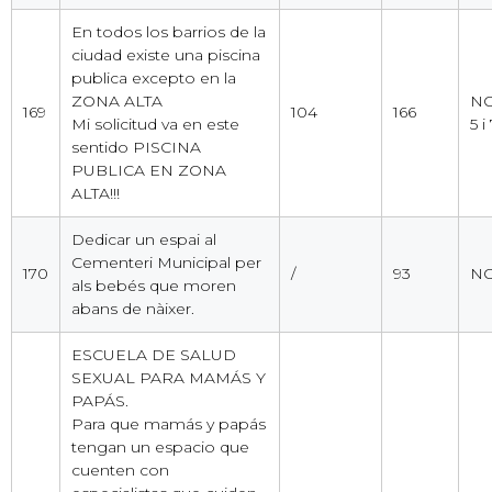
En todos los barrios de la
ciudad existe una piscina
publica excepto en la
ZONA ALTA
NO
169
104
166
Mi solicitud va en este
5 i
sentido PISCINA
PUBLICA EN ZONA
ALTA!!!
Dedicar un espai al
Cementeri Municipal per
170
/
93
NO
als bebés que moren
abans de nàixer.
ESCUELA DE SALUD
SEXUAL PARA MAMÁS Y
PAPÁS.
Para que mamás y papás
tengan un espacio que
cuenten con