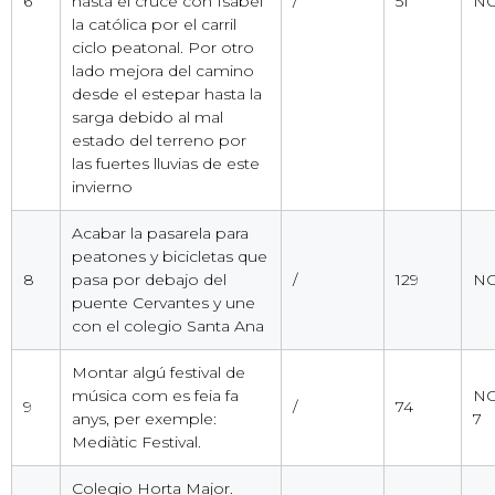
6
hasta el cruce con Isabel
/
51
NO
la católica por el carril
ciclo peatonal. Por otro
lado mejora del camino
desde el estepar hasta la
sarga debido al mal
estado del terreno por
las fuertes lluvias de este
invierno
Acabar la pasarela para
peatones y bicicletas que
8
pasa por debajo del
/
129
NO
puente Cervantes y une
con el colegio Santa Ana
Montar algú festival de
música com es feia fa
NO
9
/
74
anys, per exemple:
7
Mediàtic Festival.
Colegio Horta Major.