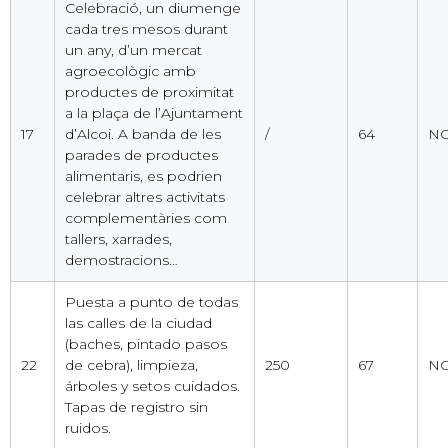
Celebració, un diumenge
cada tres mesos durant
un any, d’un mercat
agroecològic amb
productes de proximitat
a la plaça de l’Ajuntament
17
d’Alcoi. A banda de les
/
64
NO
parades de productes
alimentaris, es podrien
celebrar altres activitats
complementàries com
tallers, xarrades,
demostracions…
Puesta a punto de todas
las calles de la ciudad
(baches, pintado pasos
22
de cebra), limpieza,
250
67
NO
árboles y setos cuidados.
Tapas de registro sin
ruidos.