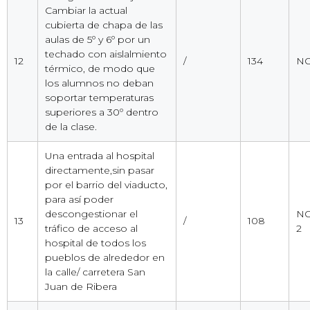
Cambiar la actual
cubierta de chapa de las
aulas de 5º y 6º por un
techado con aislalmiento
12
/
134
NO
térmico, de modo que
los alumnos no deban
soportar temperaturas
superiores a 30º dentro
de la clase.
Una entrada al hospital
directamente,sin pasar
por el barrio del viaducto,
para así poder
descongestionar el
NO 
13
/
108
tráfico de acceso al
2
hospital de todos los
pueblos de alrededor en
la calle/ carretera San
Juan de Ribera