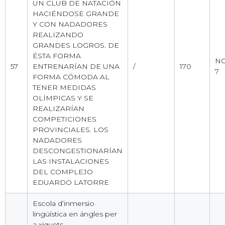
UN CLUB DE NATACIÓN
HACIÉNDOSE GRANDE
Y CON NADADORES
REALIZANDO
GRANDES LOGROS. DE
ÉSTA FORMA
NO 
57
ENTRENARÍAN DE UNA
/
170
7
FORMA CÓMODA AL
TENER MEDIDAS
OLÍMPICAS Y SE
REALIZARÍAN
COMPETICIONES
PROVINCIALES. LOS
NADADORES
DESCONGESTIONARÍAN
LAS INSTALACIONES
DEL COMPLEJO
EDUARDO LATORRE
Escola d’inmersio
lingüística en ángles per
a xiquets