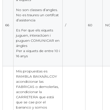
No son classes d’angles.
No es traures un certifcat
d’asistencia
66
/
60
NO
Es Fer que els xiquets
juguen, interactúen i
puguen COMUNICAR en
ángles
Per a xiquets de entre 10 i
16 anys
Mis propuestas es
RAMBLA BAIXA/ALCOY
acondicionar las
FABRICAS o demolerlas,
acondicionar la
CARRETERA que está
que se cae por el
barranco y somos