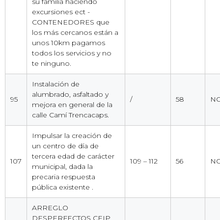
su familia haciendo
excursiones ect -
CONTENEDORES que
los más cercanos están a
unos 10km pagamos
todos los servicios y no
te ninguno.
Instalación de
alumbrado, asfaltado y
95
/
58
NO
mejora en general de la
calle Camí Trencacaps.
Impulsar la creación de
un centro de día de
tercera edad de carácter
107
109 – 112
56
NO
municipal, dada la
precaria respuesta
pública existente .
ARREGLO
DESPERFECTOS CEIP