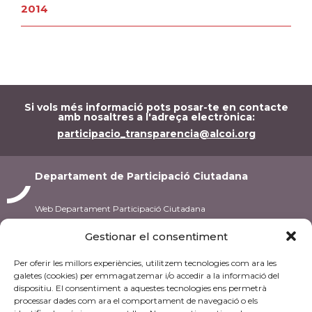
2014
Si vols més informació pots posar-te en contacte
amb nosaltres a l'adreça electrònica:
participacio_transparencia@alcoi.org
Departament de Participació Ciutadana
Web Departament Participació Ciutadana
Gestionar el consentiment
C/ Pintor Casanova, 10
03801 Alcoi
Per oferir les millors experiències, utilitzem tecnologies com ara les
Tel.: 96 553 72 02
galetes (cookies) per emmagatzemar i/o accedir a la informació del
dispositiu. El consentiment a aquestes tecnologies ens permetrà
De dilluns a divendres
processar dades com ara el comportament de navegació o els
de 10 a 14h.