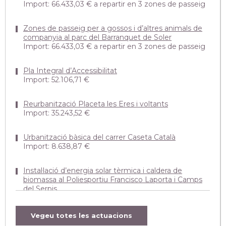
Import: 66.433,03 € a repartir en 3 zones de passeig
Zones de passeig per a gossos i d’altres animals de
companyia al parc del Barranquet de Soler
Import: 66.433,03 € a repartir en 3 zones de passeig
Pla Integral d’Accessibilitat
Import: 52.106,71 €
Reurbanització Placeta les Eres i voltants
Import: 35.243,52 €
Urbanització bàsica del carrer Caseta Català
Import: 8.638,87 €
Instal·lació d’energia solar tèrmica i caldera de
biomassa al Poliesportiu Francisco Laporta i Camps
del Serpis
Import: 34.972,63 €
Vegeu totes les actuacions