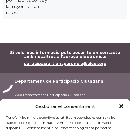
por muchas zonas y
la mayoría están
rotos
Si vols més informació pots posar-te en contacte
amb nosaltres a l'adreça electrònica:
participacio_transparencia@alcoi.org
Departament de Participació Ciutadana
Web Departament Participació Ciutadana
Gestionar el consentiment
C/ Pintor Casanova, 10
03801 Alcoi
Per oferir les millors experiències, utilitzem tecnologies com ara les
Tel.: 96 553 72 02
galetes (cookies) per emmagatzemar i/o accedir a la informació del
dispositiu. El consentiment a aquestes tecnologies ens permetrà