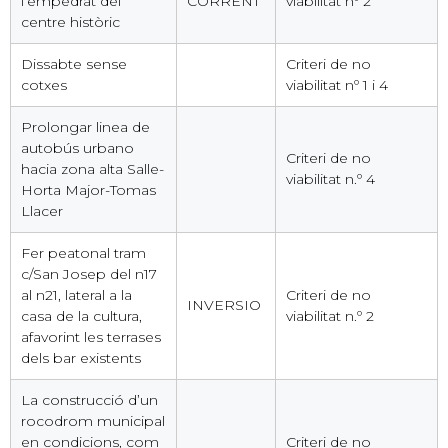
l’empedrat del
CORRENT
viabilitat nº 2
centre històric
Dissabte sense
Criteri de no
cotxes
viabilitat nº 1 i 4
Prolongar linea de
autobús urbano
Criteri de no
hacia zona alta Salle-
viabilitat n.º 4
Horta Major-Tomas
Llacer
Fer peatonal tram
c/San Josep del n17
al n21, lateral a la
Criteri de no
INVERSIO
casa de la cultura,
viabilitat n.º 2
afavorint les terrases
dels bar existents
La construcció d’un
rocodrom municipal
en condicions, com
Criteri de no