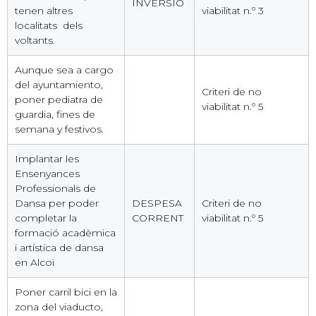
INVERSIO
tenen altres
viabilitat n.º 3
localitats dels
voltants.
Aunque sea a cargo
del ayuntamiento,
Criteri de no
poner pediatra de
viabilitat n.º 5
guardia, fines de
semana y festivos.
Implantar les
Ensenyances
Professionals de
Dansa per poder
DESPESA
Criteri de no
completar la
CORRENT
viabilitat n.º 5
formació acadèmica
i artística de dansa
en Alcoi
Poner carril bici en la
zona del viaducto,