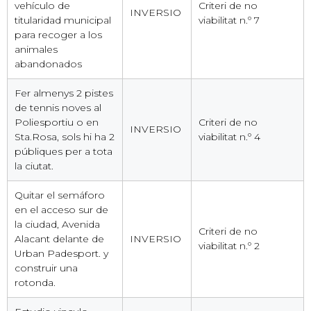
vehículo de
Criteri de no
INVERSIO
titularidad municipal
viabilitat n.º 7
para recoger a los
animales
abandonados
Fer almenys 2 pistes
de tennis noves al
Poliesportiu o en
Criteri de no
INVERSIO
Sta.Rosa, sols hi ha 2
viabilitat n.º 4
públiques per a tota
la ciutat.
Quitar el semáforo
en el acceso sur de
la ciudad, Avenida
Criteri de no
Alacant delante de
INVERSIO
viabilitat n.º 2
Urban Padesport. y
construir una
rotonda.