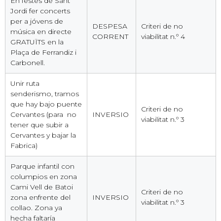
En festes de Sant
Jordi fer concerts
per a jóvens de
DESPESA
Criteri de no
música en directe
CORRENT
viabilitat n.º 4
GRATUÏTS en la
Plaça de Ferrandiz i
Carbonell.
Unir ruta
senderismo, tramos
que hay bajo puente
Criteri de no
Cervantes (para no
INVERSIO
viabilitat n.º 3
tener que subir a
Cervantes y bajar la
Fabrica)
Parque infantil con
columpios en zona
Cami Vell de Batoi
Criteri de no
zona enfrente del
INVERSIO
viabilitat n.º 3
collao. Zona ya
hecha faltaría