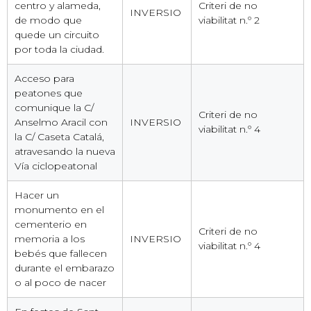
centro y alameda,
Criteri de no
INVERSIO
de modo que
viabilitat n.º 2
quede un circuito
por toda la ciudad.
Acceso para
peatones que
comunique la C/
Criteri de no
Anselmo Aracil con
INVERSIO
viabilitat n.º 4
la C/ Caseta Catalá,
atravesando la nueva
Vía ciclopeatonal
Hacer un
monumento en el
cementerio en
Criteri de no
memoria a los
INVERSIO
viabilitat n.º 4
bebés que fallecen
durante el embarazo
o al poco de nacer