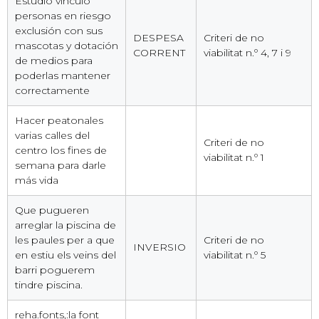
Estudio vinculo
personas en riesgo
exclusión con sus
DESPESA
Criteri de no
mascotas y dotación
CORRENT
viabilitat n.º 4, 7 i 9
de medios para
poderlas mantener
correctamente
Hacer peatonales
varias calles del
Criteri de no
centro los fines de
viabilitat n.º 1
semana para darle
más vida
Que pugueren
arreglar la piscina de
les paules per a que
Criteri de no
INVERSIO
en estiu els veins del
viabilitat n.º 5
barri poguerem
tindre piscina.
reha.fonts,:la font