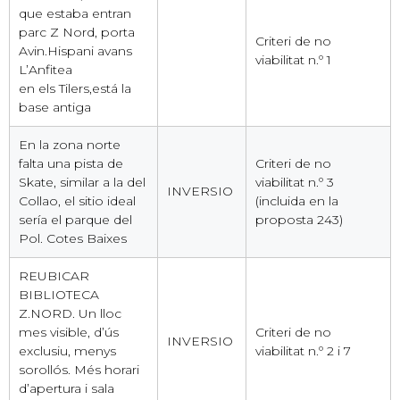
que estaba entran
parc Z Nord, porta
Criteri de no
Avin.Hispani avans
viabilitat n.º 1
L’Anfitea
en els Tilers,está la
base antiga
En la zona norte
falta una pista de
Criteri de no
Skate, similar a la del
viabilitat n.º 3
INVERSIO
Collao, el sitio ideal
(incluida en la
sería el parque del
proposta 243)
Pol. Cotes Baixes
REUBICAR
BIBLIOTECA
Z.NORD. Un lloc
mes visible, d’ús
Criteri de no
INVERSIO
exclusiu, menys
viabilitat n.º 2 i 7
sorollós. Més horari
d’apertura i sala