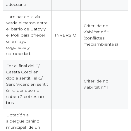
adecuarla.
Iluminar en la vía
verde el tramo entre
Criteri de no
el barrio de Batoy y
viabilitat n.º 9
el Poli. para ofrecer
INVERSIO
(conflictes
una mayor
mediambientals)
seguridad y
comodidad.
Fer el final del C/
Caseta Corbi en
doble sentit i el C/
Criteri de no
Sant Vicent en sentit
viabilitat n.º 1
únic, per que no
caben 2 cotxes ni el
bus
Dotación al
albergue canino
municipal de un